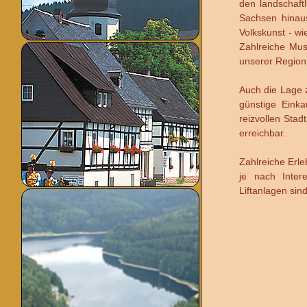
den landschaft
Sachsen hinaus
Volkskunst - w
Zahlreiche Mus
unserer Region
Auch die Lage z
günstige Einka
reizvollen Stad
erreichbar.
Zahlreiche Erl
je nach Inter
Liftanlagen sin