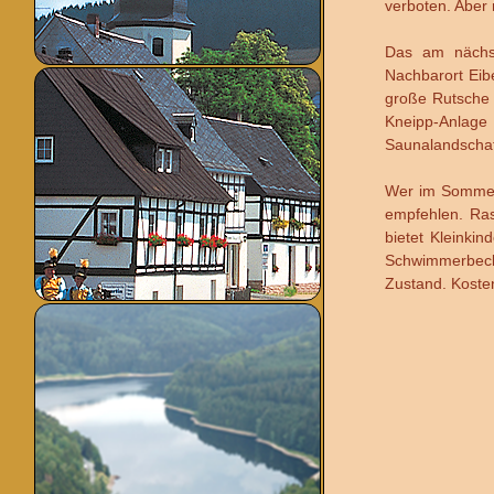
verboten. Aber 
Das am nächs
Nachbarort Eib
große Rutsche 
Kneipp-Anlag
Saunalandschaf
Wer im Sommer 
empfehlen. Ras
bietet Kleinkin
Schwimmerbecke
Zustand. Kosten